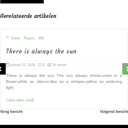
Gerelateerde artikelen
In
Geel
Paars
Wit
There is always the sun
januari 23, 2026
0
24 words
There is always the sun The sun always shines,even in a
flower:white as silence,lilac as a whisper,yellow as enduring
light.
Lees alles voor
Vorig bericht
Volgend bericht
B
e