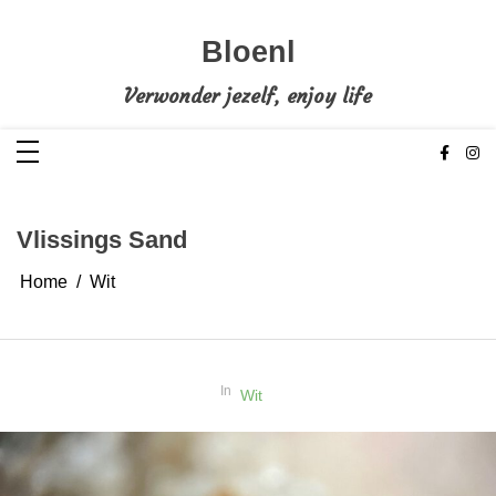
Ga
naar
de
Bloenl
inhoud
Verwonder jezelf, enjoy life
Vlissings Sand
Home
Wit
In
Wit