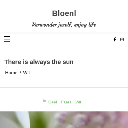
Ga
naar
de
Bloenl
inhoud
Verwonder jezelf, enjoy life
There is always the sun
Home
Wit
In
Geel
Paars
Wit