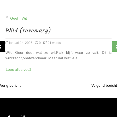
In
Geel
Wit
Wild (rosemary)
januari 14, 2026
0
21 words
Wild Geur doet wat ze wil.Plak blijft waar ze valt. Dit is
wild:zacht,onafwendbaar. Maar dat wist je al.
Lees alles voor
Vorig bericht
Volgend bericht
B
e
r
i