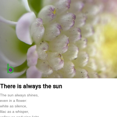
There is always the sun
The sun always shines,
even in a flower:
white as silence,
lilac as a whisper,
yellow as enduring light.