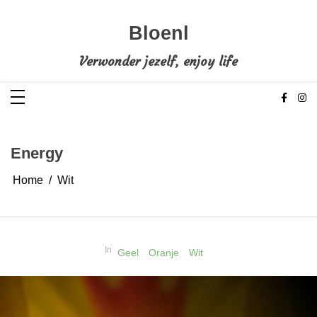
Ga
naar
de
Bloenl
inhoud
Verwonder jezelf, enjoy life
Energy
Home
Wit
In
Geel
Oranje
Wit