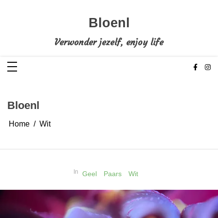
Ga
naar
de
Bloenl
inhoud
Verwonder jezelf, enjoy life
Bloenl
Home
Wit
In
Geel
Paars
Wit