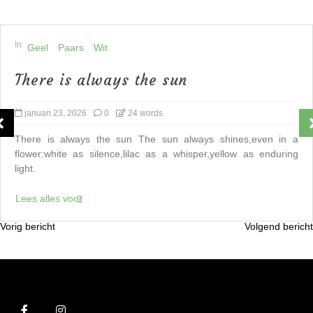
In
Geel
Paars
Wit
There is always the sun
januari 23, 2026
0
24 words
There is always the sun The sun always shines,even in a
flower:white as silence,lilac as a whisper,yellow as enduring
light.
Lees alles voor
Vorig bericht
Volgend bericht
B
e
r
i