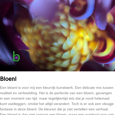
Bloenl
Een bloenl is voor mij een kleurrijk kunstwerk. Een delicate mix tussen
realiteit en verbeelding. Het is de perfectie van een bloem, gevangen
in een moment van tijd, maar tegelijkertijd iets dat je nooit helemaal
kunt vastleggen, omdat het altijd verandert. Toch is er ook een vleugje
fantasie in deze bloenl. De kleuren die je ziet vertellen een verhaal.
Een bloenl is dan niet zomaar een bloem, maar een symbool voor wat