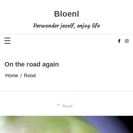
Ga
naar
de
Bloenl
inhoud
Verwonder jezelf, enjoy life
On the road again
Home
Rood
In
Rood