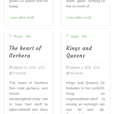
groen.Ze ademt licht en
hoeft geen richting.Of
traag,...
het nu komt of...
Lees alles voor
Lees alles voor
In
In
Rood
Wit
Geel
Wit
The heart of
Kings and
Gerbera
Queens
oktober 22, 2025
0
oktober 1, 2025
0
53 words
46 words
The heart of Gerbera
Kings and Queens Ze
Een rode gerbera, een
fonkelen in het zonlicht,
mooie
hoog en
aanwezigheid,maar wie
ongenaakbaar,alsof zij
in haar hart durft te
koning en koningin zijn
kijken,beleeft een dans
van dit tere rijk.