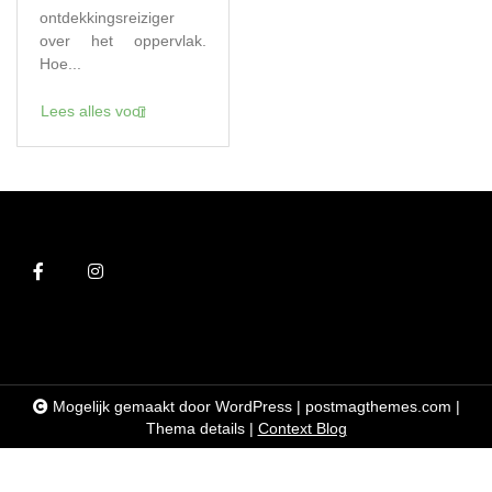
ontdekkingsreiziger
over het oppervlak.
Hoe...
Lees alles voor
Mogelijk gemaakt door WordPress
|
postmagthemes.com
|
Thema details
|
Context Blog