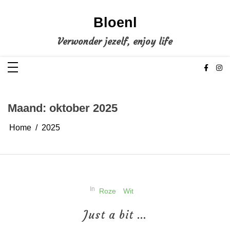
Ga
naar
de
Bloenl
inhoud
Verwonder jezelf, enjoy life
Maand:
oktober 2025
Home
2025
In
Roze
Wit
Just a bit …