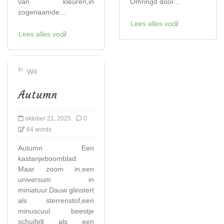
van kleuren,in
Omringd door...
zogenaamde...
Lees alles voor
Lees alles voor
In
Wit
Autumn
oktober 21, 2025
0
64 words
Autumn Een
kastanjeboomblad.
Maar zoom in,een
universum in
miniatuur.Dauw glinstert
als sterrenstof,een
minuscuul beestje
schuifelt als een