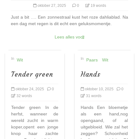
oktober 27, 2025
0
19 words
Just a bit …. Een zonnestraal kust het roze dahliablad. Na
een dag met regen is dit echt een geluksmomentje.
Lees alles voor
In
In
Wit
Paars
Wit
Tender green
Hands
oktober 24, 2025
0
oktober 10, 2025
0
32 words
31 words
Tender green In de
Hands Een bloemetje
herfst, wanneer de
als een hand,nog
wereld zucht in warm
opengaand, of al
koper,opent een jonge
uitgebloeid. Wie zal het
knop haar zachte
zeggen? Schoonheid