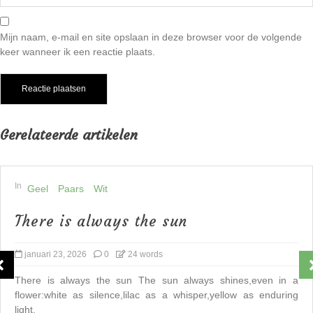
Mijn naam, e-mail en site opslaan in deze browser voor de volgende
keer wanneer ik een reactie plaats.
Gerelateerde artikelen
In
Geel
Paars
Wit
There is always the sun
januari 23, 2026
0
24 words
There is always the sun The sun always shines,even in a
flower:white as silence,lilac as a whisper,yellow as enduring
light.