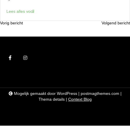
Lees alles voor
Vorig bericht
Volgend bericht
B
e
r
i
c
h
t
n
Mogelijk gemaakt door WordPress
|
postmagthemes.com
|
a
Thema details
|
Context Blog
v
i
g