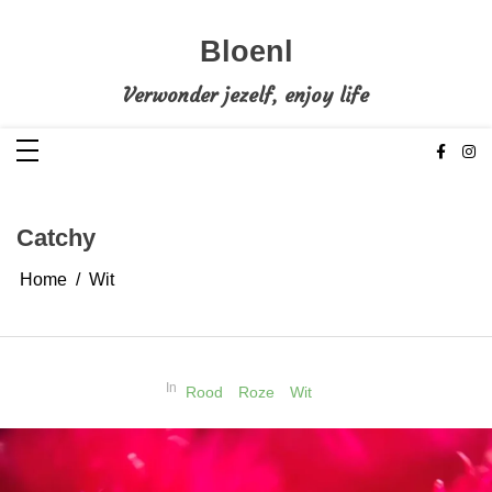
Ga
naar
de
Bloenl
inhoud
Verwonder jezelf, enjoy life
Catchy
Home
Wit
In
Rood
Roze
Wit