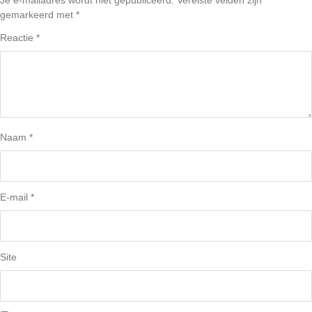
Je e-mailadres wordt niet gepubliceerd.
Vereiste velden zijn
gemarkeerd met
*
Reactie
*
Naam
*
E-mail
*
Site