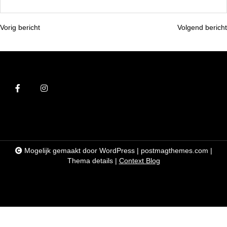
Vorig bericht
Volgend bericht
B
e
r
i
c
h
t
n
Mogelijk gemaakt door WordPress
|
postmagthemes.com
|
a
Thema details
|
Context Blog
v
i
g
a