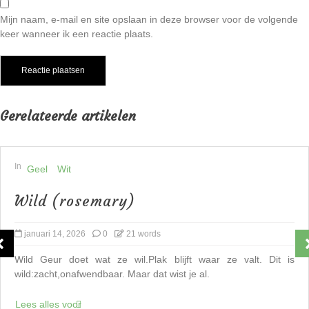
Mijn naam, e-mail en site opslaan in deze browser voor de volgende
keer wanneer ik een reactie plaats.
Gerelateerde artikelen
In
Geel
Wit
Wild (rosemary)
januari 14, 2026
0
21 words
Wild Geur doet wat ze wil.Plak blijft waar ze valt. Dit is
wild:zacht,onafwendbaar. Maar dat wist je al.
Lees alles voor