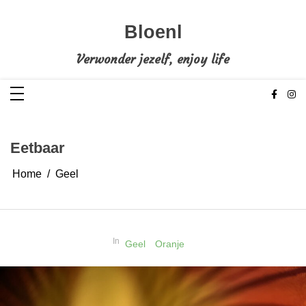
Ga
naar
de
Bloenl
inhoud
Verwonder jezelf, enjoy life
Eetbaar
Home
Geel
In
Geel
Oranje