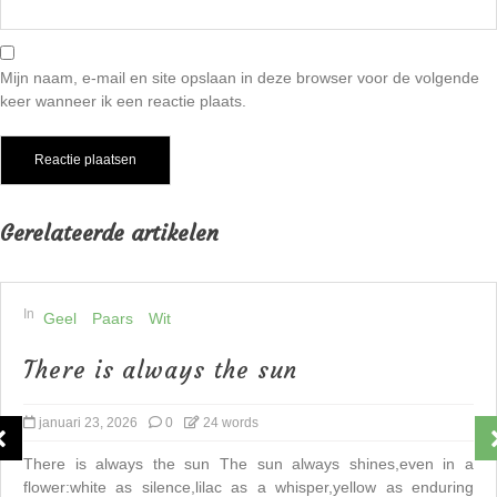
Mijn naam, e-mail en site opslaan in deze browser voor de volgende
keer wanneer ik een reactie plaats.
Gerelateerde artikelen
In
Geel
Paars
Wit
There is always the sun
januari 23, 2026
0
24 words
There is always the sun The sun always shines,even in a
flower:white as silence,lilac as a whisper,yellow as enduring