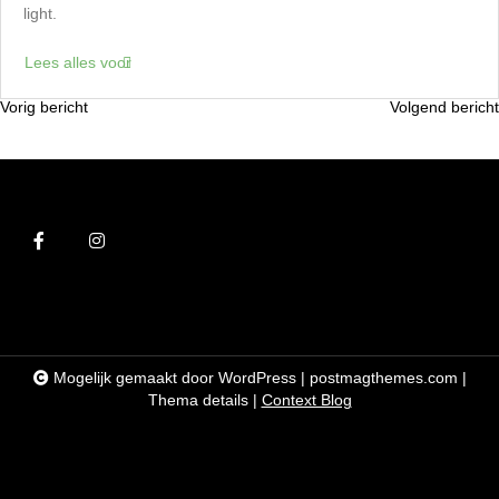
light.
Lees alles voor
Vorig bericht
Volgend bericht
B
e
r
i
c
h
t
n
Mogelijk gemaakt door WordPress
|
postmagthemes.com
|
a
Thema details
|
Context Blog
v
i
g