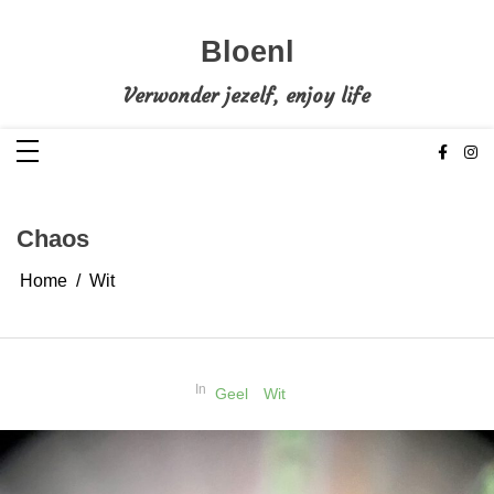
Ga
naar
de
Bloenl
inhoud
Verwonder jezelf, enjoy life
Chaos
Home
Wit
In
Geel
Wit