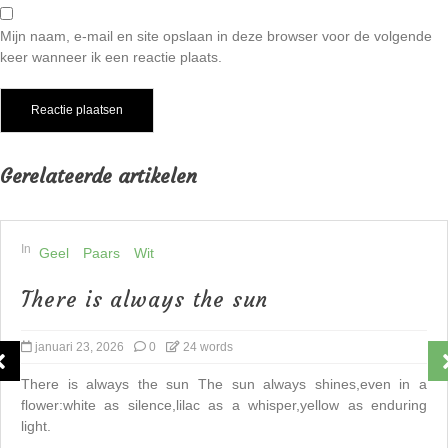
Mijn naam, e-mail en site opslaan in deze browser voor de volgende
keer wanneer ik een reactie plaats.
Gerelateerde artikelen
In
Geel
Paars
Wit
There is always the sun
januari 23, 2026
0
24 words
There is always the sun The sun always shines,even in a
flower:white as silence,lilac as a whisper,yellow as enduring
light.