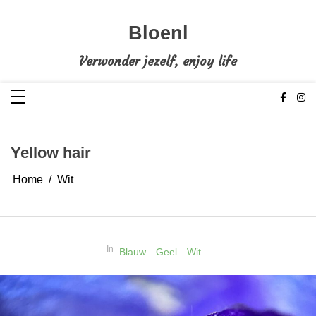
Ga
naar
de
Bloenl
inhoud
Verwonder jezelf, enjoy life
Yellow hair
Home
Wit
In
Blauw
Geel
Wit