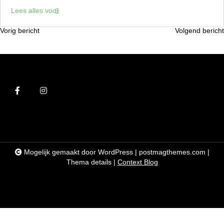
Lees alles voor
Vorig bericht
Volgend bericht
B
e
r
i
c
h
t
n
Mogelijk gemaakt door WordPress
|
postmagthemes.com
|
a
Thema details
|
Context Blog
v
i
g
a