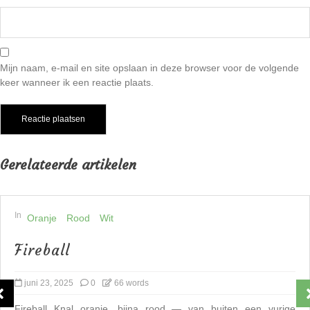
Mijn naam, e-mail en site opslaan in deze browser voor de volgende
keer wanneer ik een reactie plaats.
Gerelateerde artikelen
In
Oranje
Rood
Wit
Fireball
juni 23, 2025
0
66 words
Fireball Knal oranje, bijna rood — van buiten een vurige