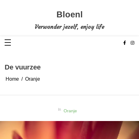
Ga
naar
de
Bloenl
inhoud
Verwonder jezelf, enjoy life
De vuurzee
Home
Oranje
In
Oranje